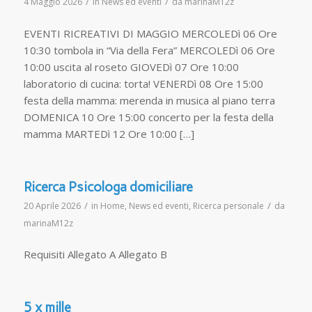
/
/
4 Maggio 2026
in
News ed eventi
da
marinaM12z
EVENTI RICREATIVI DI MAGGIO MERCOLEDì 06 Ore
10:30 tombola in “Via della Fera” MERCOLEDì 06 Ore
10:00 uscita al roseto GIOVEDì 07 Ore 10:00
laboratorio di cucina: torta! VENERDì 08 Ore 15:00
festa della mamma: merenda in musica al piano terra
DOMENICA 10 Ore 15:00 concerto per la festa della
mamma MARTEDì 12 Ore 10:00 […]
Ricerca Psicologa domiciliare
/
/
20 Aprile 2026
in
Home
,
News ed eventi
,
Ricerca personale
da
marinaM12z
Requisiti Allegato A Allegato B
5 x mille