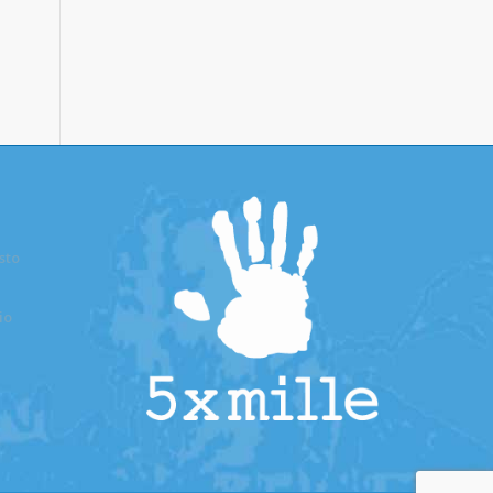
osto
io